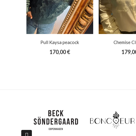
cock
Chemise Cléa écru
Pantalon Maylan 
carbo
179,00 €
169,0