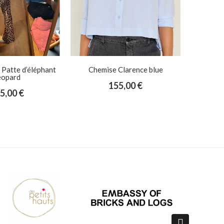
Clarence blue
Jean Lourdes medium blue
Culot
5,00 €
155,00 €