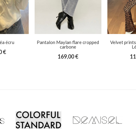
flare cropped
Velvet prints Patte d’éléphant
Chemise 
ne
Léopard
15
0 €
115,00 €