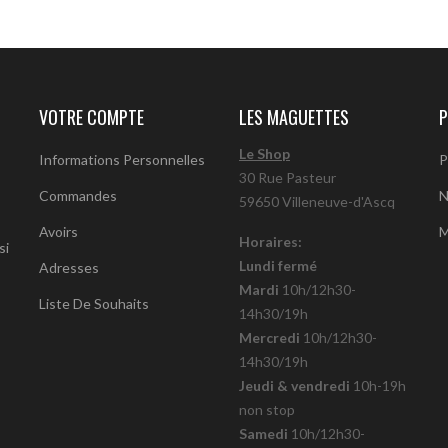
VOTRE COMPTE
LES MAGUETTES
P
Le Shop
Informations Personnelles
P
30 Rue Pasteur
Commandes
N
59650 Villeneuve-d'Ascq
Avoirs
M
Horaires:
si
Lundi fermé
Adresses
Mardi
10h/12h30-
Liste De Souhaits
14h30/19h
Mercredi
10h/12h30-
14h30/19h
Jeudi & vendredi
10h-19h
non stop
Samedi
10h/12h30-